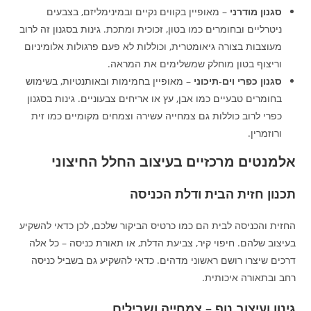
סגנון מודרני
– מאופיין בקווים נקיים ובמינימליזם, בצבעים
ניטרליים ובחומרים כמו בטון, זכוכית ומתכת. גינות בסגנון זה לרוב
מעוצבות בצורה גיאומטרית, וכוללות לא פעם פרגולות אלומיניום
וריצוף בטון מוחלק שמשלימים את המראה.
סגנון כפרי וים-תיכוני
– מאופיין בחמימות ובאותנטיות, בשימוש
בחומרים טבעיים כמו אבן, עץ או אריחים צבעוניים. גינות בסגנון
כפרי לרוב כוללות גם צמחייה עשירה וצמחים מקומיים כמו זית
ורוזמרין.
אלמנטים מרכזיים בעיצוב החלל החיצוני
תכנון חזית הבית ודלת הכניסה
החזית והכניסה לבית הם כמו כרטיס הביקור שלכם, לכן כדאי להשקיע
בעיצוב שלהם. חיפוי קיר, צביעת הדלת, או תאורת כניסה – כל אלה
דרכים שיצרו רושם ראשוני מדהים. כדאי להשקיע גם בשביל כניסה
רחב ובתאורה איכותית.
גינון ועיצוב נוף – צמחייה ושבילים