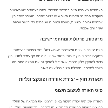
הצמחייה מעוררת חיים במרחב החיצוני. בחרו בצמחים שמתאימים
לאקלים המקומי ולכמות האור שיש בגינה שלכם. מומלץ לשלב בין
צמחייה גבוהה, בינונית, נמוכה וצמחים מטפסים כדי ליצור מראה
עשיר ורב שכבתי.
מרפסות, פרגולות ומתחמי ישיבה
פינת ישיבה חיצונית ומעוצבת תשמש כסלון שני בעונות הנעימות.
השקיעו בריהוט חוץ איכותי חשוב שהוא יהיה נוח אך עמיד לתנאי חוץ.
כדאי להתקין צלון חיצוני, אשר יכול להפוך גם את הפינה החמימה
ביותר לנעימה ומנוצלת היטב בכל עונה בשנה.
תאורת חוץ – יצירת אווירה ופונקציונליות
סוגי תאורה לעיצוב חיצוני
תאורה איכותית יכולה לשנות באופן דרמטי את המראה של החלל
החיצוני בשעות החשיכה ולהפוך אותו להרבה יותר שימושי. שלבו בין