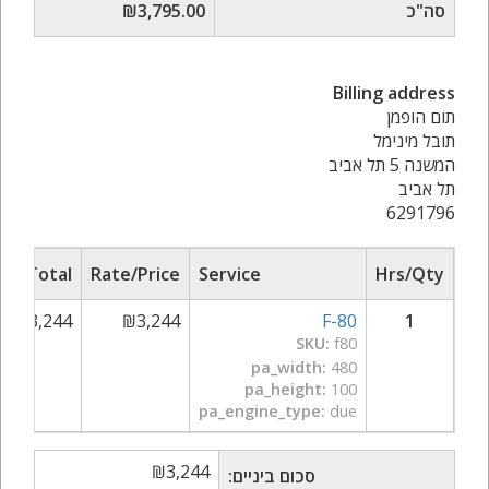
סה"כ
₪3,795.00
Billing address
תום הופמן
תובל מינימל
המשנה 5 תל אביב
תל אביב
6291796
ub Total
Rate/Price
Service
Hrs/Qty
₪
3,244
₪
3,244
F-80
1
SKU:
f80
pa_width:
480
pa_height:
100
pa_engine_type:
due
₪
3,244
סכום ביניים: